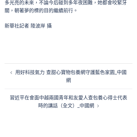
多光亮的未來，不論今后碰到多年夜困難，她都會咬緊牙
關，朝著夢的標的目的繼續前行。
新華社記者 陸波岸 攝
文
用好科技氣力 查甜心寶物包養網守護藍色家園_中國
章
網
導
覽
習近平在會面中越兩國青年和友愛人查包養心得士代表
時的講話（全文）_中國網