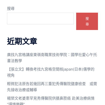
搜尋
搜
尋
近期文章
廣找九宮格講座東嶺南職業技術學院：國學社愛心午托
書法教學
【張立文】轉換考找九宮格空間核japan(日本)儒學的
視角
輕微犯法原告若幾回再三重犯秀傳醫院健康檢查 或需
先接收治療或輔導
楊榮文老婆患罕見秀傳醫院供膳鼻腔癌 赴美治療病情
“謹慎樂觀”