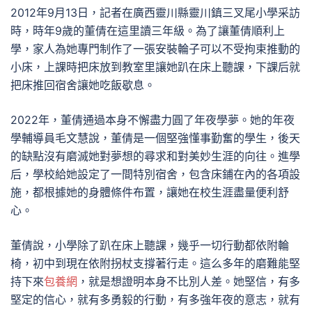
2012年9月13日，記者在廣西靈川縣靈川鎮三叉尾小學采訪
時，時年9歲的董倩在這里讀三年級。為了讓董倩順利上
學，家人為她專門制作了一張安裝輪子可以不受拘束推動的
小床，上課時把床放到教室里讓她趴在床上聽課，下課后就
把床推回宿舍讓她吃飯歇息。
2022年，董倩通過本身不懈盡力圓了年夜學夢。她的年夜
學輔導員毛文慧說，董倩是一個堅強懂事勤奮的學生，後天
的缺點沒有磨滅她對夢想的尋求和對美妙生涯的向往。進學
后，學校給她設定了一間特別宿舍，包含床鋪在內的各項設
施，都根據她的身體條件布置，讓她在校生涯盡量便利舒
心。
董倩說，小學除了趴在床上聽課，幾乎一切行動都依附輪
椅，初中到現在依附拐杖支撐著行走。這么多年的磨難能堅
持下來
包養網
，就是想證明本身不比別人差。她堅信，有多
堅定的信心，就有多勇毅的行動，有多強年夜的意志，就有