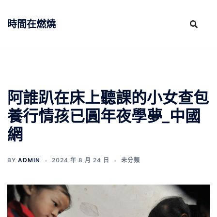
跳
至
時間在燃燒
主
要
內
容
阿誰趴在床上聽課的小女查包
養行情孩已圓年夜學夢_中國
網
BY
ADMIN
2024 年 8 月 24 日
未分類