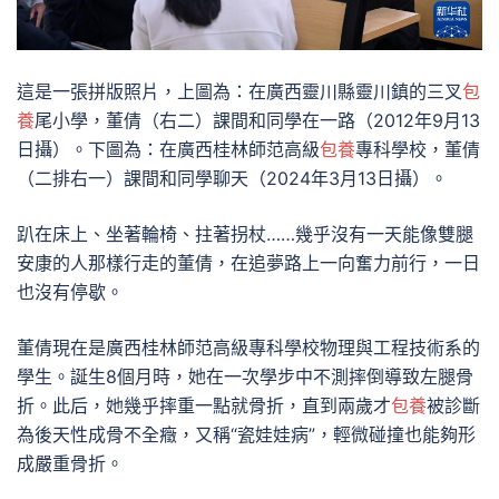
這是一張拼版照片，上圖為：在廣西靈川縣靈川鎮的三叉
包
養
尾小學，董倩（右二）課間和同學在一路（2012年9月13
日攝）。下圖為：在廣西桂林師范高級
包養
專科學校，董倩
（二排右一）課間和同學聊天（2024年3月13日攝）。
趴在床上、坐著輪椅、拄著拐杖……幾乎沒有一天能像雙腿
安康的人那樣行走的董倩，在追夢路上一向奮力前行，一日
也沒有停歇。
董倩現在是廣西桂林師范高級專科學校物理與工程技術系的
學生。誕生8個月時，她在一次學步中不測摔倒導致左腿骨
折。此后，她幾乎摔重一點就骨折，直到兩歲才
包養
被診斷
為後天性成骨不全癥，又稱“瓷娃娃病”，輕微碰撞也能夠形
成嚴重骨折。