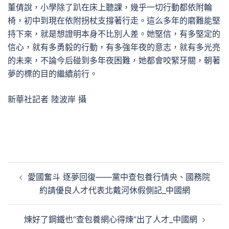
董倩說，小學除了趴在床上聽課，幾乎一切行動都依附輪
椅，初中到現在依附拐杖支撐著行走。這么多年的磨難能堅
持下來，就是想證明本身不比別人差。她堅信，有多堅定的
信心，就有多勇毅的行動，有多強年夜的意志，就有多光亮
的未來，不論今后碰到多年夜困難，她都會咬緊牙關，朝著
夢的標的目的繼續前行。
新華社記者 陸波岸 攝
文
愛國奮斗 逐夢回復——黨中查包養行情央、國務院
章
約請優良人才代表北戴河休假側記_中國網
導
覽
煉好了鋼鐵也“查包養網心得煉”出了人才_中國網