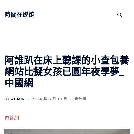
跳
至
時間在燃燒
主
要
內
容
阿誰趴在床上聽課的小查包養
網站比擬女孩已圓年夜學夢_
中國網
BY
ADMIN
2024 年 8 月 18 日
未分類
包養網