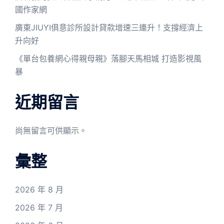
國作家網
廣東JIUYI俱意診所設計貸款增速三連升！支撐經濟上
升向好
《單台包養網心得親母親》落腳天馬相城 打造影視風
暴
近期留言
尚無留言可供顯示。
彙整
2026 年 8 月
2026 年 7 月