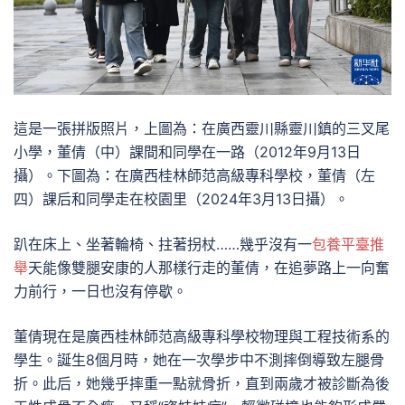
這是一張拼版照片，上圖為：在廣西靈川縣靈川鎮的三叉尾
小學，董倩（中）課間和同學在一路（2012年9月13日
攝）。下圖為：在廣西桂林師范高級專科學校，董倩（左
四）課后和同學走在校園里（2024年3月13日攝）。
趴在床上、坐著輪椅、拄著拐杖……幾乎沒有一
包養平臺推
舉
天能像雙腿安康的人那樣行走的董倩，在追夢路上一向奮
力前行，一日也沒有停歇。
董倩現在是廣西桂林師范高級專科學校物理與工程技術系的
學生。誕生8個月時，她在一次學步中不測摔倒導致左腿骨
折。此后，她幾乎摔重一點就骨折，直到兩歲才被診斷為後