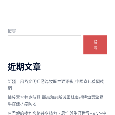
搜尋
搜
尋
近期文章
新疆：風俗文明運動為牧區生涯添彩_中國查包養價錢
網
情投意合共克時艱 鄆森和診所減重城南趙樓鎮眾擎易
舉搭建抗疫防地
唐君毅的找九宮格共享精力、思惟與生涯世界–文史–中