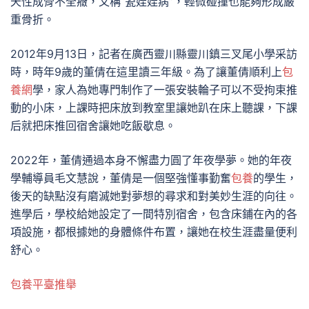
天性成骨不全癥，又稱“瓷娃娃病”，輕微碰撞也能夠形成嚴
重骨折。
2012年9月13日，記者在廣西靈川縣靈川鎮三叉尾小學采訪
時，時年9歲的董倩在這里讀三年級。為了讓董倩順利上
包
養網
學，家人為她專門制作了一張安裝輪子可以不受拘束推
動的小床，上課時把床放到教室里讓她趴在床上聽課，下課
后就把床推回宿舍讓她吃飯歇息。
2022年，董倩通過本身不懈盡力圓了年夜學夢。她的年夜
學輔導員毛文慧說，董倩是一個堅強懂事勤奮
包養
的學生，
後天的缺點沒有磨滅她對夢想的尋求和對美妙生涯的向往。
進學后，學校給她設定了一間特別宿舍，包含床鋪在內的各
項設施，都根據她的身體條件布置，讓她在校生涯盡量便利
舒心。
包養平臺推舉