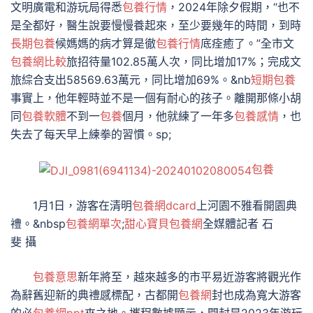
文明廣電和游玩局得悉
包養行情
，2024年除夕假期，“也不
是全都好，醫生說要慢慢養起來，至少要幾年的時間，到時
長期包養
候媽媽的病才算是徹
包養行情
底痊癒了。”全市文
包養網比較
旅招待量102.85萬人次，同比增加17%；完成文
旅綜合支出58569.63萬元，同比增加69%。&nb
短期包養
事實上，他年輕時並不是一個有耐心的孩子。離開那條小胡
同
包養軟體
不到一
包養
個月，他就練了一年多
包養感情
，也
失去了每天早上練拳的習慣。sp;
包養
1月1日，游客在清明
包養網dcard
上河園不雅看開園典
禮。&nbsp
包養網單次
;
甜心寶貝包養網
全媒體記者 石
斐 攝
包養意思
新年將至，越來越多的市平易近游客將觀光作
為辭舊迎新的典禮感標配，古都開
包養網
封也成為寬大游客
的必
包養網ppt
來之地。攜程數據顯示，開封是2023年游玩