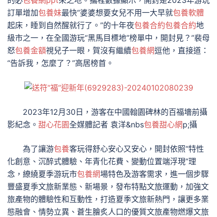
訂單增加
包養妹
最快“婆婆想要女兒不用一大早就
包養軟體
起床，睡到自然醒就行了。”的十年夜
包養合約
包養合約
地
級市之一，在全國游玩“黑馬目標地”榜單中，開封見？”裴母
怒
包養金額
視兒子一眼，賀沒有繼續
包養網
逗他，直接道：
“告訴我，怎麼了？”高居榜首。
2023年12月30日，游客在中國翰園碑林的百福墻前攝
影紀念。
甜心花園
全媒體記者 袁洋&nbs
包養甜心網
p;攝
為了讓游
包養
客玩得舒心安心又安心，開封依照“特性
化創意、沉醉式體驗、年青化花費、變動位置端浮現”理
念，繚繞夏季游玩市
包養網
場特色及游客需求，進一個步驟
豐盛夏季文旅新業態、新場景，發布特點文旅運動，加強文
旅產物的體驗性和互動性，打造夏季文旅新熱門，讓更多業
態融會、情勢立異、蒼生膾炙人口的優質文旅產物燃爆文旅