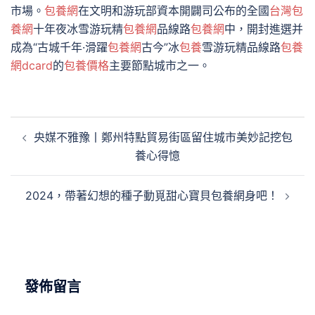
市場。
包養網
在文明和游玩部資本開闢司公布的全國
台灣包
養網
十年夜冰雪游玩精
包養網
品線路
包養網
中，開封進選并
成為“古城千年·滑躍
包養網
古今”冰
包養
雪游玩精品線路
包養
網dcard
的
包養價格
主要節點城市之一。
文
央媒不雅豫丨鄭州特點貿易街區留住城市美妙記挖包
章
養心得憶
導
覽
2024，帶著幻想的種子動覓甜心寶貝包養網身吧！
發佈留言