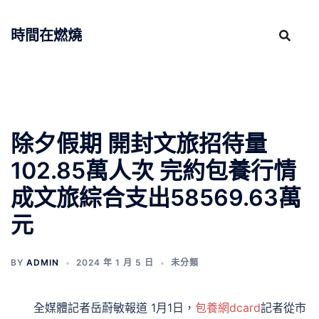
跳
至
時間在燃燒
主
要
內
容
除夕假期 開封文旅招待量
102.85萬人次 完約包養行情
成文旅綜合支出58569.63萬
元
BY
ADMIN
2024 年 1 月 5 日
未分類
全媒體記者岳蔚敏報道 1月1日，
包養網dcard
記者從市