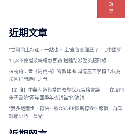
搜
尋
近期文章
“甘肅的土特產，一點也不‘土’查包養經歷了！”_中國網
1比3不億嵐系統櫃敵喜鵲 鐵錘幫瀕臨英超降級
透視角：當《馬賽曲》響徹球場 姆億嵐工學椅巴佩為
法國打開勝利之門
【劉強】中華孝道與愛的教導找九宮格會議——在廈門
朱子書院“兩岸國學年夜講堂”的演講
“我多跑兩步，再快一些OSDER奧斯德零件報價，群眾
就能少熱一會兒”