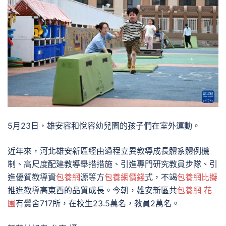
5月23日，雄安容和悅容幼兒園的孩子們在室外運動。
近年來，河北雄安新區經由過程立異教導成長體系體例機
制、高尺度配建教導舉措措施、引進專門研究教員步隊、引
進優質教導資
包養網
源等方
包養網價錢
式，不竭
包養網比擬
推進教導高東西的品質成長。今朝，雄安新區共
包養網 花
圃
有黌舍717所，在校生23.5萬名，教員2萬名。