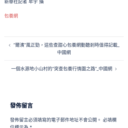
新華社記者 牟宇 攝
包養網
文
“爾濱”風正勁，這些查甜心包養網動聽剎時值得記載_
章
中國網
導
覽
一個水源地小山村的“突查包養行情圍之路”_中國網
發佈留言
發佈留言必須填寫的電子郵件地址不會公開。
必填欄
位標示為
*