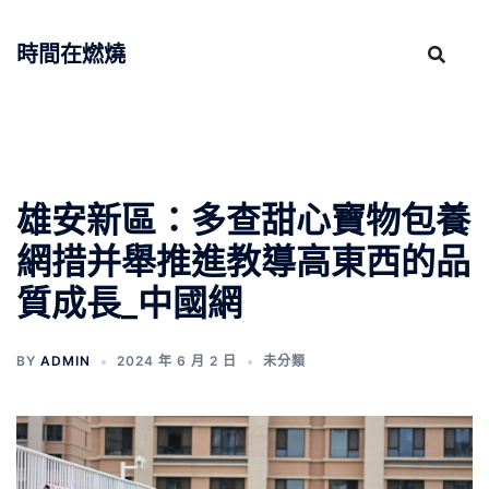
跳
至
時間在燃燒
主
要
內
容
雄安新區：多查甜心寶物包養
網措并舉推進教導高東西的品
質成長_中國網
BY
ADMIN
2024 年 6 月 2 日
未分類