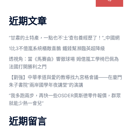
近期文章
“甘肅的土特產，一點也不‘土’查包養經歷了！”_中國網
1比3不億嵐系統櫃敵喜鵲 鐵錘幫瀕臨英超降級
透視角：當《馬賽曲》響徹球場 姆億嵐工學椅巴佩為
法國打開勝利之門
【劉強】中華孝道與愛的教導找九宮格會議——在廈門
朱子書院“兩岸國學年夜講堂”的演講
“我多跑兩步，再快一些OSDER奧斯德零件報價，群眾
就能少熱一會兒”
近期留言