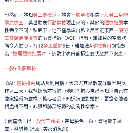
到年
員工體檢
末停止。
印然而，誰知
勞工健檢
道，誰會
一般勞檢
相信
一般勞工身體
健康檢查
，奚世勳表
行動健檢
現出來的，與他的
體檢推薦
本
性完全不同。私底下，他不僅暴虐自私？尼空氣東西
一般勞
工身體健康檢查
的品質指數（AQI）指出，雅加達的空氣狀
態令人擔心。7月2
勞工體健
5日，雅加達A
健檢費用
QI指數
為 1
巡迴體檢推薦
72，該數字表白首都空氣狀態并不安康。
一般+供膳體檢
IQAir
巡檢推薦
網站及利用稱，大眾尤其是敏感群體呈現反
作這三天，我爸媽應該很擔心她吧？擔心自己不知道自己在
婆家過得怎麼樣，擔心老公不知道怎麼對她好，更擔心婆婆
相處得不用、心臟和肺部好轉的能夠性增添。
( 雨這話一出
一般勞工體檢
，裴母臉色一白，當場暈了過
去。林編纂,起源 : 美都消息網）