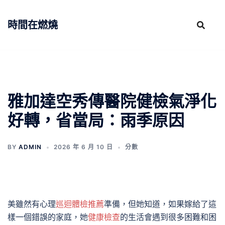
跳
至
時間在燃燒
主
要
內
容
雅加達空秀傳醫院健檢氣淨化
好轉，省當局：雨季原因
BY
ADMIN
2026 年 6 月 10 日
分數
美雖然有心理
巡迴體檢推薦
準備，但她知道，如果嫁給了這
樣一個錯誤的家庭，她
健康檢查
的生活會遇到很多困難和困