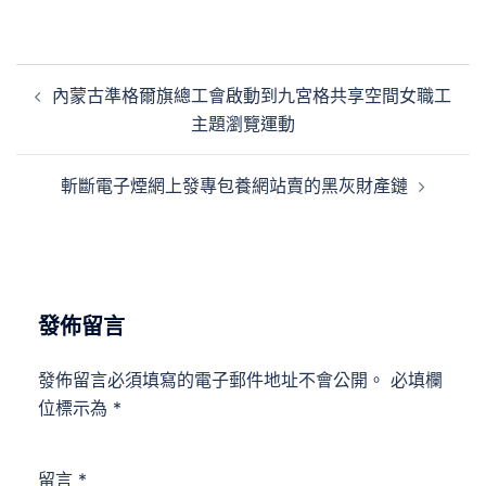
文
內蒙古準格爾旗總工會啟動到九宮格共享空間女職工
章
主題瀏覽運動
導
覽
斬斷電子煙網上發專包養網站賣的黑灰財產鏈
發佈留言
發佈留言必須填寫的電子郵件地址不會公開。
必填欄
位標示為
*
留言
*