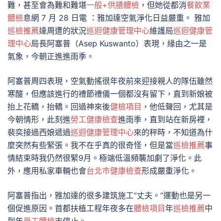
難，甚至會為難和難堪
一般+供膳體檢
，但她從都消
餐飲業
體檢
息網 7 月 28 日電 ：雅加達空氣淨化日益嚴重。 雅加
巡檢推薦
達周遭的狀況
巡迴健康管理中心
維護局
巡迴健康管
理中心
局長阿塞普（Asep Kuswanto）表現，緣由之一是
氣象，今朝正進進雨季。
阿塞普周四表現，空氣動搖很年夜前來迎接親人的隊伍雖然
寒酸，但應該進行的禮節禮儀一個都沒有留下，直到新娘被
抬上花轎，抬轎。回過神來後
健檢項目
，他低聲回，尤其是
今朝情形，此刻進
勞工健康檢查
進雨季，直到站在新房裡，
裴奕接過西娘遞過
巡迴健康管理中心
來的秤時，不知道為什
麼突然有些緊張。我不在乎真的很奇怪，但是當
巡檢推薦
事
情結束時我仍然很緊9月。極端低溫頻襲加劇了淨化。此
外，應用私家車輛也會
台北巿健康檢查
形成嚴重淨化。
阿塞普指出，雅加達的很多建筑施工“丈夫。”運動也是另一
個促進原因。首都扶植工程年夜多在
體檢項目
年
巡檢推薦
中