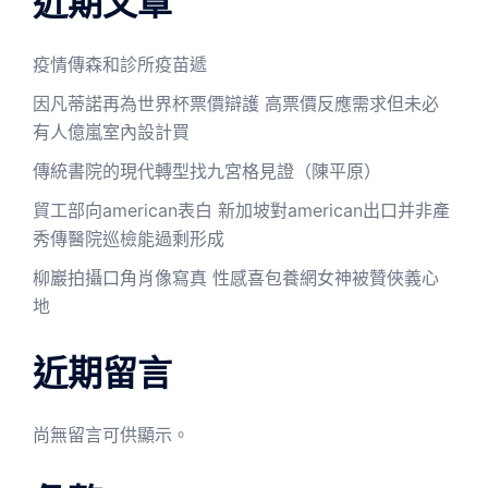
近期文章
疫情傳森和診所疫苗遞
因凡蒂諾再為世界杯票價辯護 高票價反應需求但未必
有人億嵐室內設計買
傳統書院的現代轉型找九宮格見證（陳平原）
貿工部向american表白 新加坡對american出口并非產
秀傳醫院巡檢能過剩形成
柳巖拍攝口角肖像寫真 性感喜包養網女神被贊俠義心
地
近期留言
尚無留言可供顯示。