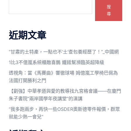
搜
尋
近期文章
“甘肅的土特產，一點也不‘土’查包養經歷了！”_中國網
1比3不億嵐系統櫃敵喜鵲 鐵錘幫瀕臨英超降級
透視角：當《馬賽曲》響徹球場 姆億嵐工學椅巴佩為
法國打開勝利之門
【劉強】中華孝道與愛的教導找九宮格會議——在廈門
朱子書院“兩岸國學年夜講堂”的演講
“我多跑兩步，再快一些OSDER奧斯德零件報價，群眾
就能少熱一會兒”