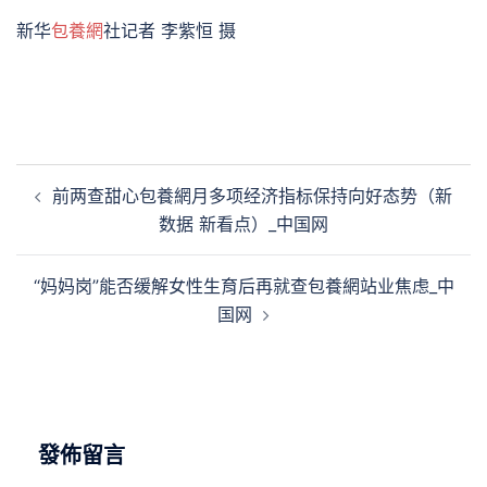
新华
包養網
社记者 李紫恒 摄
文
前两查甜心包養網月多项经济指标保持向好态势（新
章
数据 新看点）_中国网
導
覽
“妈妈岗”能否缓解女性生育后再就查包養網站业焦虑_中
国网
發佈留言