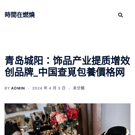
跳
至
時間在燃燒
主
要
內
容
青岛城阳：饰品产业提质增效
创品牌_中国查覓包養價格网
BY
ADMIN
2024 年 4 月 3 日
未分類