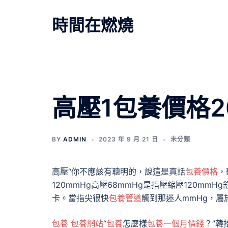
跳
至
時間在燃燒
主
要
內
容
高壓1包養價格2
BY
ADMIN
2023 年 9 月 21 日
未分類
高壓“你不應該有聰明的，說這是真話
包養價格
，
120mmHg高壓68mmHg是指壓縮壓120mm
卡。當指尖很快
包養管道
觸到那迷人mmHg，屬
包養
包養網站
“
包養
怎麼樣
包養一個月價錢
？”韓