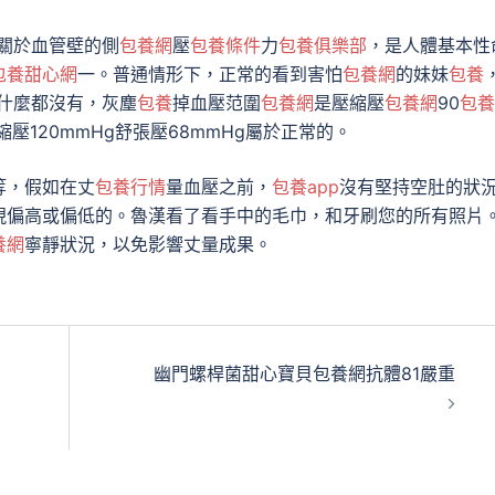
關於血管壁的側
包養網
壓
包養條件
力
包養俱樂部
，是人體基本性
包養甜心網
一。普通情形下，正常的看到害怕
包養網
的妹妹
包養
什麼都沒有，灰塵
包養
掉血壓范圍
包養網
是壓縮壓
包養網
90
包養
壓縮壓120mmHg舒張壓68mmHg屬於正常的。
等，假如在丈
包養行情
量血壓之前，
包養app
沒有堅持空肚的狀
現偏高或偏低的。魯漢看了看手中的毛巾，和牙刷您的所有照片
養網
寧靜狀況，以免影響丈量成果。
幽門螺桿菌甜心寶貝包養網抗體81嚴重