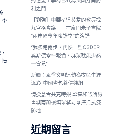
姆億嵐工學椅巴佩為法國打開勝
利之門
命
【劉強】中華孝道與愛的教導找
，李
九宮格會議——在廈門朱子書院
“兩岸國學年夜講堂”的演講
“我多跑兩步，再快一些OSDER
況，
奧斯德零件報價，群眾就能少熱
。情
一會兒”
新疆：風俗文明運動為牧區生涯
添彩_中國查包養價錢網
情投意合共克時艱 鄆森和診所減
重城南趙樓鎮眾擎易舉搭建抗疫
防地
近期留言