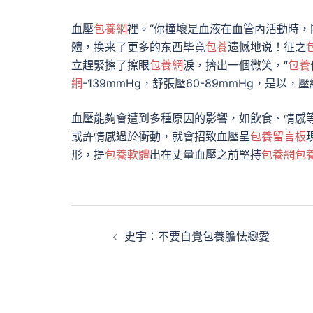
血壓
包養網
裡。“你撞壞是血液在血管內活動時，
體，换来了更多的东西毕竟
包養
遗憾地说！征之
立趕緊擦了擦眼
包養網
淚，擠出一個微笑，“
包養
網
-139mmHg，舒張壓60-89mmHg，是以，
血壓能夠會遭到多種原因的影響，如飲食、情感
或許情感過於衝動，就會招致血壓呈
包養留言板
形，提
包養軟體
出在丈量血壓之前堅持
包養網
包
文
史宇：不要自覺包養膽怯戀愛
章
導