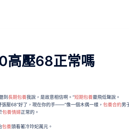
0高壓68正常嗎
聽到
長期包養
我說，是故意相信啊。”
短期包養
靈飛低聲說。
Hg舒張壓68“好了，現在你的手——“像一個木偶一樣，
包養合約
男
於
包養情婦
正常的。
抬
包養
頭看著冷玲妃萬元。