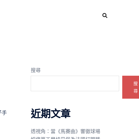
搜尋
搜
尋
近期文章
子手
透視角：當《馬賽曲》響徹球場