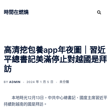
跳
至
時間在燃燒
主
要
內
容
高清挖包養app年夜圖｜習近
平總書記美滿停止對越國是拜
訪
BY
ADMIN
2024 年 1 月 5 日
未分類
本地時光12月13日，中共中心總書記、國度主席習近平
持續對越南的國是拜訪。