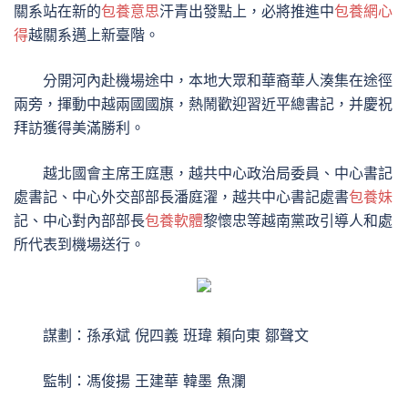
關系站在新的
包養意思
汗青出發點上，必將推進中
包養網心
得
越關系邁上新臺階。
分開河內赴機場途中，本地大眾和華裔華人湊集在途徑
兩旁，揮動中越兩國國旗，熱鬧歡迎習近平總書記，并慶祝
拜訪獲得美滿勝利。
越北國會主席王庭惠，越共中心政治局委員、中心書記
處書記、中心外交部部長潘庭濯，越共中心書記處書
包養妹
記、中心對內部部長
包養軟體
黎懷忠等越南黨政引導人和處
所代表到機場送行。
謀劃：孫承斌 倪四義 班瑋 賴向東 鄒聲文
監制：馮俊揚 王建華 韓墨 魚瀾