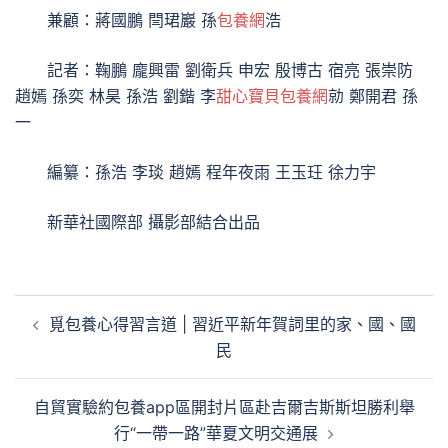
兼顧：蔣國鵬 閆珺巖 孫
包養網
浩
記者：鞠鵬 龐興雷 劉衛兵 申宏 殷博古 宿亮 張崇防
趙嫣 孫奕 林昊 孫浩 劉鍇 李
甜心寶貝包養網
勍 鄭開君 孫
一
編纂：孫浩 李琰 趙嫣 程年夜雨 王玉玨 徐力宇
新華社國際部 攝影部結合出品
文
覓包養心得習言道 | 習近平新年賀詞里的家、國、國
章
民
導
覽
自貿實驗約包養app區開封片區赴吉爾吉斯斯坦勝利舉
行“一帶一路”華夏文明交通展