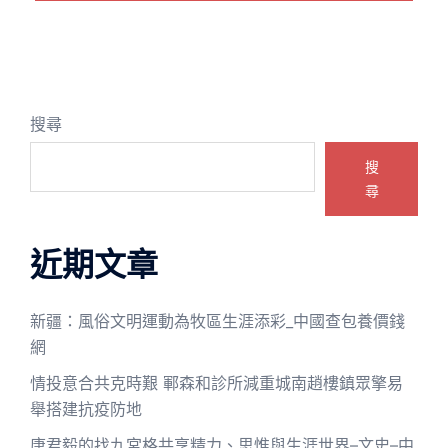
搜尋
搜
尋
近期文章
新疆：風俗文明運動為牧區生涯添彩_中國查包養價錢
網
情投意合共克時艱 鄆森和診所減重城南趙樓鎮眾擎易
舉搭建抗疫防地
唐君毅的找九宮格共享精力、思惟與生涯世界–文史–中