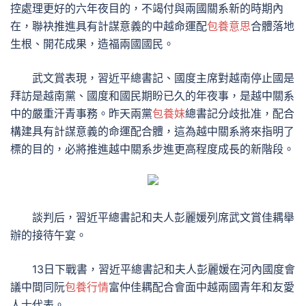
控處理更好的六年夜目的，不竭付與兩國關系新的時期內
在，聯袂推進具有計謀意義的中越命運配
包養意思
合體落地
生根、開花成果，造福兩國國民。
武文賞表現，習近平總書記、國度主席對越南停止國是
拜訪是越南黨、國度和國民期盼已久的年夜事，是越中關系
中的嚴重汗青事務。昨天兩黨
包養妹
總書記分歧批准，配合
構建具有計謀意義的命運配合體，這為越中關系將來指明了
標的目的，必將推進越中關系步進更高程度成長的新階段。
談判后，習近平總書記和夫人彭麗媛列席武文賞佳耦舉
辦的接待午宴。
13日下戰書，習近平總書記和夫人彭麗媛在河內國度會
議中間同阮
包養行情
富仲佳耦配合會面中越兩國青年和友愛
人士代表。