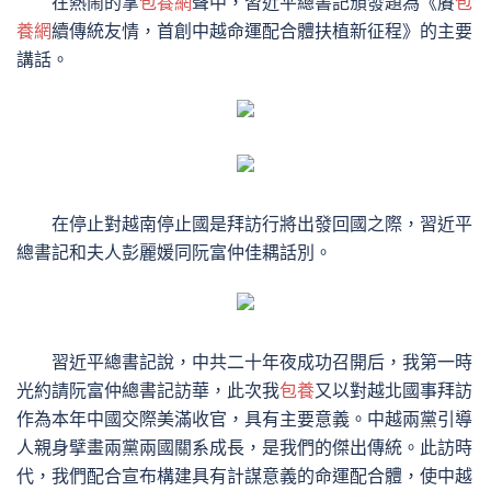
在熱鬧的掌
包養網
聲中，習近平總書記頒發題為《賡
包
養網
續傳統友情，首創中越命運配合體扶植新征程》的主要
講話。
在停止對越南停止國是拜訪行將出發回國之際，習近平
總書記和夫人彭麗媛同阮富仲佳耦話別。
習近平總書記說，中共二十年夜成功召開后，我第一時
光約請阮富仲總書記訪華，此次我
包養
又以對越北國事拜訪
作為本年中國交際美滿收官，具有主要意義。中越兩黨引導
人親身擘畫兩黨兩國關系成長，是我們的傑出傳統。此訪時
代，我們配合宣布構建具有計謀意義的命運配合體，使中越