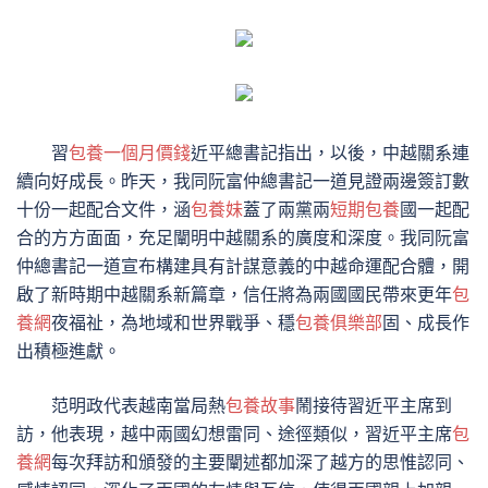
習
包養一個月價錢
近平總書記指出，以後，中越關系連
續向好成長。昨天，我同阮富仲總書記一道見證兩邊簽訂數
十份一起配合文件，涵
包養妹
蓋了兩黨兩
短期包養
國一起配
合的方方面面，充足闡明中越關系的廣度和深度。我同阮富
仲總書記一道宣布構建具有計謀意義的中越命運配合體，開
啟了新時期中越關系新篇章，信任將為兩國國民帶來更年
包
養網
夜福祉，為地域和世界戰爭、穩
包養俱樂部
固、成長作
出積極進獻。
范明政代表越南當局熱
包養故事
鬧接待習近平主席到
訪，他表現，越中兩國幻想雷同、途徑類似，習近平主席
包
養網
每次拜訪和頒發的主要闡述都加深了越方的思惟認同、