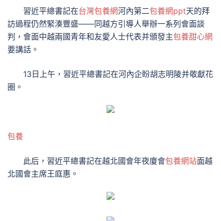
習近平總書記在
台灣包養網
河內第二
包養網ppt
天的拜
訪過程仍然緊湊豐盛——同越方引導人舉辦一系列會面談
判，會面中越兩國青年和友愛人士代表并頒發主
包養甜心網
要講話。
13日上午，習近平總書記在河內企盼胡志明陵并敬獻花
圈。
包養
此后，習近平總書記在越北國會年夜廈會
包養網站
面越
北國會主席王庭惠。