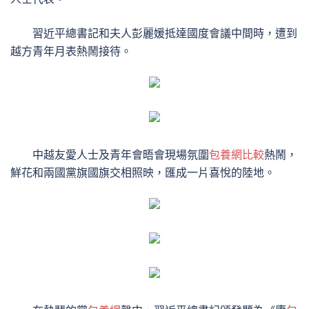
習近平總書記和夫人彭麗媛抵達國度會議中間時，遭到
越方青年月表熱鬧接待。
中越友愛人士及青年會晤會現場氛圍
包養網比較
熱鬧，
鮮花和兩國黨旗國旗交相照映，匯成一片喜悅的陸地。