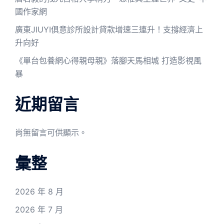
國作家網
廣東JIUYI俱意診所設計貸款增速三連升！支撐經濟上
升向好
《單台包養網心得親母親》落腳天馬相城 打造影視風
暴
近期留言
尚無留言可供顯示。
彙整
2026 年 8 月
2026 年 7 月