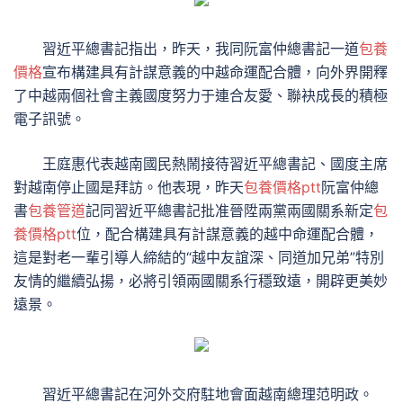
習近平總書記指出，昨天，我同阮富仲總書記一道
包養
價格
宣布構建具有計謀意義的中越命運配合體，向外界開釋
了中越兩個社會主義國度努力于連合友愛、聯袂成長的積極
電子訊號。
王庭惠代表越南國民熱鬧接待習近平總書記、國度主席
對越南停止國是拜訪。他表現，昨天
包養價格ptt
阮富仲總
書
包養管道
記同習近平總書記批准晉陞兩黨兩國關系新定
包
養價格ptt
位，配合構建具有計謀意義的越中命運配合體，
這是對老一輩引導人締結的“越中友誼深、同道加兄弟”特別
友情的繼續弘揚，必將引領兩國關系行穩致遠，開辟更美妙
遠景。
習近平總書記在河外交府駐地會面越南總理范明政。