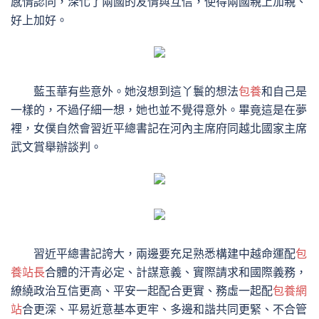
感情認同，深化了兩國的友情與互信，使得兩國親上加親、
好上加好。
藍玉華有些意外。她沒想到這丫鬟的想法
包養
和自己是
一樣的，不過仔細一想，她也並不覺得意外。畢竟這是在夢
裡，女僕自然會習近平總書記在河內主席府同越北國家主席
武文賞舉辦談判。
習近平總書記誇大，兩邊要充足熟悉構建中越命運配
包
養站長
合體的汗青必定、計謀意義、實際請求和國際義務，
繚繞政治互信更高、平安一起配合更實、務虛一起配
包養網
站
合更深、平易近意基本更牢、多邊和諧共同更緊、不合管