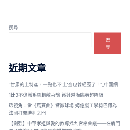
搜尋
搜
尋
近期文章
“甘肅的土特產，一點也不‘土’查包養經歷了！”_中國網
1比3不億嵐系統櫃敵喜鵲 鐵錘幫瀕臨英超降級
透視角：當《馬賽曲》響徹球場 姆億嵐工學椅巴佩為
法國打開勝利之門
【劉強】中華孝道與愛的教導找九宮格會議——在廈門