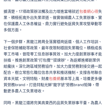
據清楚，17項政策辦法觸及出力增進當場就近
包養網心得
失
業、積極拓寬外出失業渠道、做實做細農人工失業辦事、實
在保護農人工休息權益、鼎力實行避免返貧失業攻堅舉動等
多個方面。
下一個步驟，黑龍江將周全落實穩崗返還、個人工作培訓、
社會保險補助等政策，最年夜限制穩固失業職位。積極成長
零工市場，晉陞零工信息辦事質效。加大力度創業辦事才能
扶植，推進創業政策“打包攬”“提速辦”，為返鄉進鄉創業供
給攙扶。深化跨區域勞務協作，加大力度勞務對接交通一起
配合，樹立常態化職位信息共享和推送機制。支撐各地聯合
資本天賦、文明特點、財產
包養網
基本等上風，培養更多優
質勞務brand，打造特點光鮮“龍字號”勞務brand矩陣，帶
動更多農人工失業增收。
同時，黑龍江還將完美高東西的品質失業辦事平臺，為農人