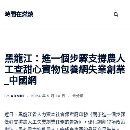
跳
至
時間在燃燒
主
要
內
容
黑龍江：進一個步驟支撐農人
工查甜心寶物包養網失業創業
_中國網
BY
ADMIN
2024 年 5 月 14 日
未分類
近日，黑龍江省人力資本社會保證廳印發《關于進一個步驟
做好支撐農人工失業創業任務的告訴》，優化調劑17項政策
辦法，盡心盡力推進農人工完成高東西的品質充足失業。