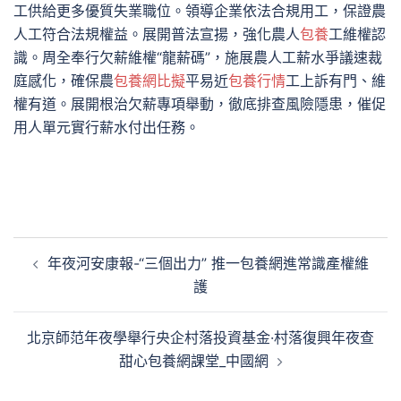
工供給更多優質失業職位。領導企業依法合規用工，保證農
人工符合法規權益。展開普法宣揚，強化農人
包養
工維權認
識。周全奉行欠薪維權“龍薪碼”，施展農人工薪水爭議速裁
庭感化，確保農
包養網比擬
平易近
包養行情
工上訴有門、維
權有道。展開根治欠薪專項舉動，徹底排查風險隱患，催促
用人單元實行薪水付出任務。
文
年夜河安康報-“三個出力” 推一包養網進常識產權維
章
護
導
覽
北京師范年夜學舉行央企村落投資基金·村落復興年夜查
甜心包養網課堂_中國網