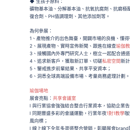
◆ 生孩子原料：
礦物基本油、分解基本油、抗氧抗腐劑、抗磨極
復合劑、PH值調理劑、其他添加劑等。
為何參展：
1、產物推介的出色舞臺，開闢市場的良機、懂
2、展現產物、實時宣佈新聞、跟進在線查
瑜伽教
3、接觸國內外專門研究人士，樹立一起配合通
4、追求新客戶，獲取新訂單、切磋
私密空間
新計
5、鑒戒進步前輩結果、共享平安資本；
6、洞悉全球高端設備市場、考量商務處理計劃。
瑜伽場地
展會亮點：
共享會議室
l 與行業協會強強結合整合行業資本，協助企業告
l 同期豐盛多彩的會議運動，行業年夜
1對1教學
咖
風向標；
l 線上線下全年多渠道整合營銷，彰顯展會bran