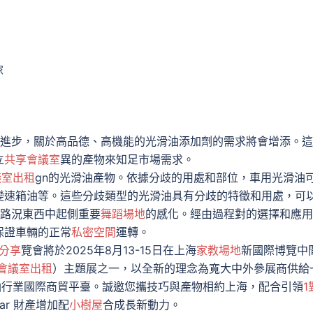
傢
請求的進步，關於高品德、高機能的光滑油添加劑的需求將會增添。
立
共享會議室
異的產物來知足市場需求。
議室出租
gn的光滑油產物。依據分歧的用處和部位，車用光滑油
變速箱油等。這些分歧類型的光滑油具有分歧的特徵和用處，可
其他路況東西中起側重要
舞蹈場地
的感化。經由過程對的選擇和應用
保證車輛的正常
私密空間
運轉。
分享
覽會將於2025年8月13-15日在上海
家教場地
新國際博覽中
會議室出租
）主題展之一，以全新的理念為寬大中外參展商供給
油行業國際商貿平臺。誠邀您攜技巧與產物相約上海，配合引領
1
r 財產增加配
小樹屋
合成長新動力。