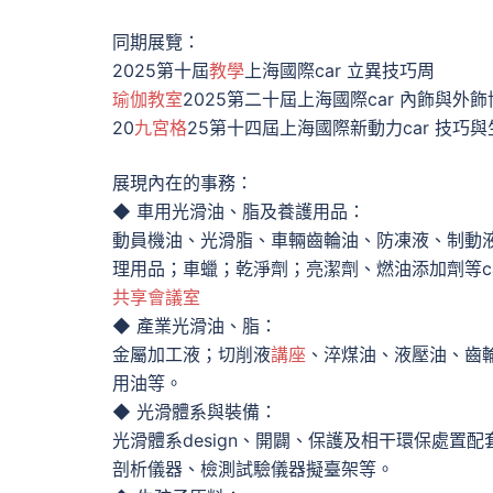
同期展覽：
2025第十屆
教學
上海國際car 立異技巧周
瑜伽教室
2025第二十屆上海國際car 內飾與外
20
九宮格
25第十四屆上海國際新動力car 技巧
展現內在的事務：
◆ 車用光滑油、脂及養護用品：
動員機油、光滑脂、車輛齒輪油、防凍液、制動液
理用品；車蠟；乾淨劑；亮潔劑、燃油添加劑等ca
共享會議室
◆ 產業光滑油、脂：
金屬加工液；切削液
講座
、淬煤油、液壓油、齒
用油等。
◆ 光滑體系與裝備：
光滑體系design、開闢、保護及相干環保處
剖析儀器、檢測試驗儀器擬臺架等。