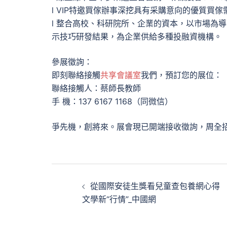
l VIP特邀買傢辦事深挖具有采購意向的優質買
l 整合高校、科研院所、企業的資本，以市場為
示技巧研發結果，為企業供給多種投融資機構。
參展徵詢：
即刻聯絡接觸
共享會議室
我們，預訂您的展位：
聯絡接觸人：蔡師長教師
手 機：137 6167 1168（同微信）
爭先機，創將來。展會現已開端接收徵詢，周全
文
從國際安徒生獎看兒童查包養網心得
章
文學新“行情”_中國網
導