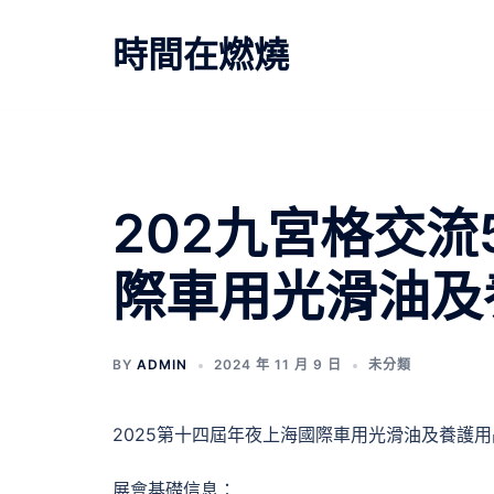
跳
至
時間在燃燒
主
要
內
容
202九宮格交
際車用光滑油及
BY
ADMIN
2024 年 11 月 9 日
未分類
2025第十四屆年夜上海國際車用光滑油及養護
展會基礎信息：