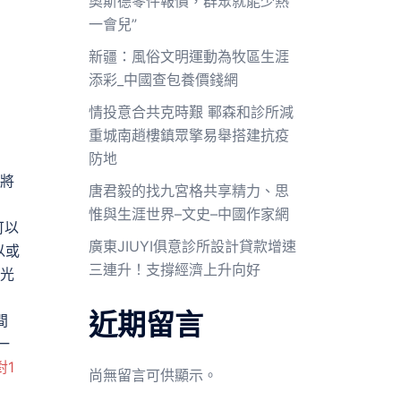
奧斯德零件報價，群眾就能少熱
一會兒”
新疆：風俗文明運動為牧區生涯
添彩_中國查包養價錢網
情投意合共克時艱 鄆森和診所減
重城南趙樓鎮眾擎易舉搭建抗疫
防地
這將
唐君毅的找九宮格共享精力、思
惟與生涯世界–文史–中國作家網
可以
廣東JIUYI俱意診所設計貸款增速
以或
三連升！支撐經濟上升向好
光
近期留言
間
一
對1
尚無留言可供顯示。