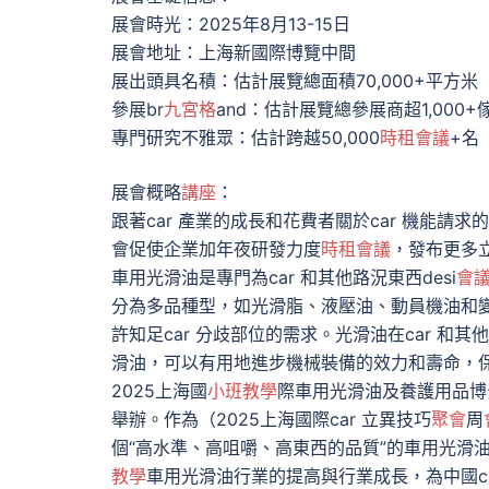
展會時光：2025年8月13-15日
展會地址：上海新國際博覽中間
展出頭具名積：估計展覽總面積70,000+平方米
參展br
九宮格
and：估計展覽總參展商超1,000+
專門研究不雅眾：估計跨越50,000
時租會議
+名
展會概略
講座
：
跟著car 產業的成長和花費者關於car 機能
會促使企業加年夜研發力度
時租會議
，發布更多
車用光滑油是專門為car 和其他路況東西desi
會
分為多品種型，如光滑脂、液壓油、動員機油和
許知足car 分歧部位的需求。光滑油在car 和
滑油，可以有用地進步機械裝備的效力和壽命，
2025上海國
小班教學
際車用光滑油及養護用品博
舉辦。作為（2025上海國際car 立異技巧
聚會
周
個“高水準、高咀嚼、高東西的品質”的車用光滑
教學
車用光滑油行業的提高與行業成長，為中國ca