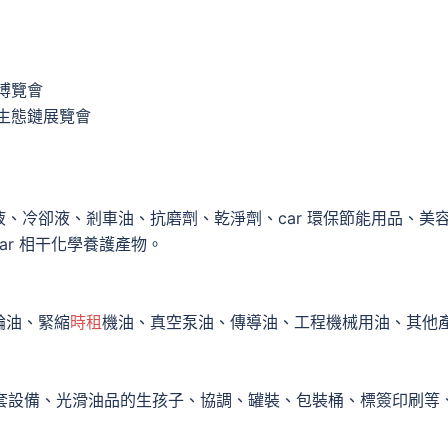
飾博覽會
與生態鏈展覽會
、冷卻液、剎車油、抗磨劑、乾淨劑、car 環保節能用品、美
r 相干化學養護產物。
輪油、緊縮
時租
機油、真空泵油、傳導油、工程機械用油、其他
置配套設備、光滑油品的生孩子、協調、罐裝、包裝桶、標簽印刷等