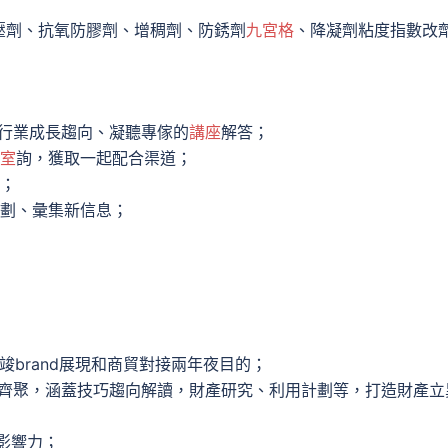
壓劑、抗氧防膠劑、增稠劑、防銹劑
九宮格
、降凝劑粘度指數改
得行業成長趨向、凝聽專傢的
講座
解答；
室
詢，獲取一起配合渠道；
道；
劃、彙集新信息；
竣brand展現和商貿對接兩年夜目的；
齊聚，涵蓋技巧趨向解讀，財產研究、利用計劃等，打造財產立
d影響力；