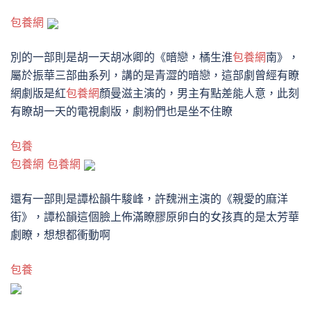
包養網
別的一部則是胡一天胡冰卿的《暗戀，橘生淮
包養網
南》，
屬於振華三部曲系列，講的是青澀的暗戀，這部劇曾經有瞭
網劇版是紅
包養網
顏曼滋主演的，男主有點差能人意，此刻
有瞭胡一天的電視劇版，劇粉們也是坐不住瞭
包養
包養網
包養網
還有一部則是譚松韻牛駿峰，許魏洲主演的《親愛的麻洋
街》，譚松韻這個臉上佈滿瞭膠原卵白的女孩真的是太芳華
劇瞭，想想都衝動啊
包養