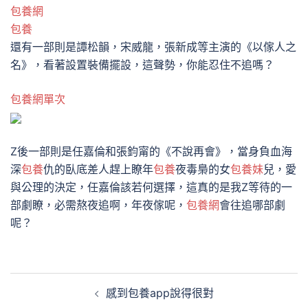
包養網
包養
還有一部則是譚松韻，宋威龍，張新成等主演的《以傢人之
名》，看著設置裝備擺設，這聲勢，你能忍住不追嗎？
包養網單次
Z後一部則是任嘉倫和張鈞甯的《不說再會》，當身負血海
深
包養
仇的臥底差人趕上瞭年
包養
夜毒梟的女
包養妹
兒，愛
與公理的決定，任嘉倫該若何選擇，這真的是我Z等待的一
部劇瞭，必需熬夜追啊，年夜傢呢，
包養網
會往追哪部劇
呢？
文
感到包養app說得很對
章