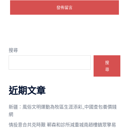
搜尋
搜
尋
近期文章
新疆：風俗文明運動為牧區生涯添彩_中國查包養價錢
網
情投意合共克時艱 鄆森和診所減重城南趙樓鎮眾擎易