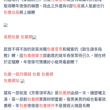
取得瞭年夜傢的稱贊，除此之外還有6部
包養
高人氣劇也行
包養站長
將上線瞭
長期包養
包養網
起首不得不說的就是肖戰
包養意思
和楊紫的《餘生請多指
教》瞭，這
包養網單次
部劇真的是年夜傢等待已久，現在終
於定檔瞭，年夜傢可預備好小板凳看劇瞭？
包養一個月價錢
包養
包養網
包養網站
還有一部就是《芳華須早為》是
包養網
由胡一天，鐘楚曦主
演，是一部創
包養網
業題材戀愛劇，俊男美男的組合看著就
養眼，年
包養
夜傢是
包養條件
不是曾經火燒眉毛瞭