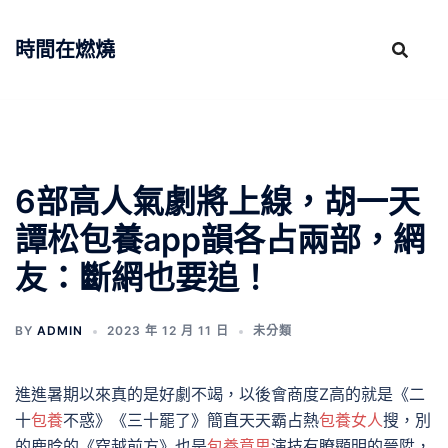
跳
至
時間在燃燒
主
要
內
容
6部高人氣劇將上線，胡一天
譚松包養app韻各占兩部，網
友：斷網也要追！
BY
ADMIN
2023 年 12 月 11 日
未分類
進進暑期以來真的是好劇不竭，以後會商度Z高的就是《二
十
包養
不惑》《三十罷了》簡直天天霸占熱
包養女人
搜，別
的鹿晗的《穿越前方》也是
包養意思
演技有瞭顯明的晉陞，