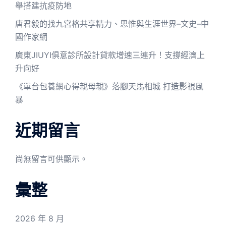
舉搭建抗疫防地
唐君毅的找九宮格共享精力、思惟與生涯世界–文史–中
國作家網
廣東JIUYI俱意診所設計貸款增速三連升！支撐經濟上
升向好
《單台包養網心得親母親》落腳天馬相城 打造影視風
暴
近期留言
尚無留言可供顯示。
彙整
2026 年 8 月