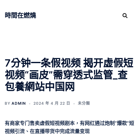
跳
至
時間在燃燒
主
要
內
容
7分钟一条假视频 揭开虚假短
视频“画皮”需穿透式监管_查
包養網站中国网
BY
ADMIN
2024 年 4 月 22 日
未分類
有商家专门售卖虚假短视频剧本，有网红通过炮制“爆款”短
视频引流、在直播带货中完成流量变现