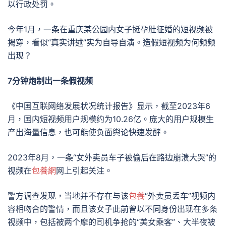
以行政处罚。
今年1月，一条在重庆某公园内女子挺孕肚征婚的短视频被
揭穿，看似“真实讲述”实为自导自演。造假短视频为何频频
出现？
7分钟炮制出一条假视频
《中国互联网络发展状况统计报告》显示，截至2023年6
月，国内短视频用户规模约为10.26亿。庞大的用户规模生
产出海量信息，也可能使负面舆论快速发酵。
2023年8月，一条“女外卖员车子被偷后在路边崩溃大哭”的
视频在
包養網
网上引起关注。
警方调查发现，当地并不存在与该
包養
“外卖员丢车”视频内
容相吻合的警情，而且该女子此前曾以不同身份出现在多条
视频中，包括被两个摩的司机争抢的“美女乘客”、大半夜被