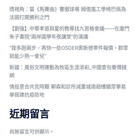
透視角：當《馬賽曲》響徹球場 姆億嵐工學椅巴佩為
法國打開勝利之門
【劉強】中華孝道與愛的教導找九宮格會議——在廈門
朱子書院“兩岸國學年夜講堂”的演講
“我多跑兩步，再快一些OSDER奧斯德零件報價，群眾
就能少熱一會兒”
新疆：風俗文明運動為牧區生涯添彩_中國查包養價錢
網
情投意合共克時艱 鄆森和診所減重城南趙樓鎮眾擎易
舉搭建抗疫防地
近期留言
尚無留言可供顯示。