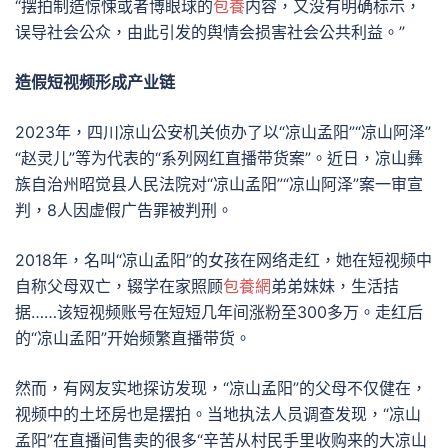
“摆拍制造惊悚或者博眼球的
包養
内容，又没有明确标示，
误导社会公众，由此引发的舆情会损害社会公共利益。”
造假短视频形成产业链
2023年，四川凉山公安机关侦办了以“凉山孟阳”“凉山阿泽”
“赵灵儿”等为代表的“系列网红直播带货案”。近日，凉山彝
族自治州昭觉县人民法院对“凉山孟阳”“凉山阿泽”案一审宣
判，8人因虚假广告罪被判刑。
2018年，名叫“凉山孟阳”的女孩在网络走红，她在短视频中
自称父母双亡，辍学在家照顾
包養網
弟弟妹妹，生活拮
据……该短视频账号在短短几年间涨粉至300多万。走红后
的“凉山孟阳”开始频繁直播带货。
然而，有网友实地探访发现，“凉山孟阳”的父母不仅健在，
视频中的土坯房也是摆拍。当地执法人员调查发现，“凉山
孟阳”在直播间售卖的很多“辛苦从村民手里收购来的大凉山