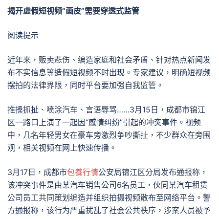
揭开虚假短视频“画皮”需要穿透式监管
阅读提示
近年来，贩卖悲伤、编造家庭和社会矛盾、针对热点新闻发
布不实信息等造假短视频不时出现。专家建议，明确短视频
摆拍的法律界限，同时平台要加强自我监管。
推搡抓扯、喷涂汽车、言语辱骂……3月15日，成都市锦江
区一路口上演了一起因“感情纠纷”引起的冲突事件。视频
中，几名年轻男女在豪车旁激烈争吵撕扯，不少群众在旁围
观，相关视频在网上快速传播。
3月17日，成都市
包養行情
公安局锦江区分局发布通报称，
该冲突事件是由某汽车销售公司6名员工，伙同某汽车租赁
公司员工共同策划编造并组织拍摄视频散布至网络平台。警
方通报称，该行为严重扰乱了社会公共秩序，涉案人员被予