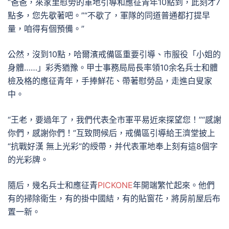
“爸爸，來家里慰勞的軍地引導和應征青年10點到，此刻才7
點多，您先歇著吧。”“不歇了，軍隊的同道普通都打提早
量，咱得有個預備。”
公然，沒到10點，哈爾濱戒備區重要引導、市服役「小姐的
身體……」彩秀猶豫。甲士事務局局長率領10余名兵士和體
檢及格的應征青年，手捧鮮花、帶著慰勞品，走進白叟家
中。
“王老，要過年了，我們代表全市軍平易近來探望您！”“感謝
你們，感謝你們！”互致問候后，戒備區引導給王濟堂披上
“抗戰好漢 無上光彩”的綬帶，并代表軍地奉上刻有這8個字
的光彩牌。
隨后，幾名兵士和應征青
PICKONE
年開端繁忙起來。他們
有的掃除衛生，有的掛中國結，有的貼窗花，將房前屋后布
置一新。