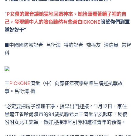
“
P女僕的聲音讓她猛地回過神來。她抬頭看著鏡子裡的自
己，發現鏡中人的臉色雖然有些蒼白ICKONE
盼望你們到軍
隊好好干”
■中國國防報記者 呂衍海 特約記者 喬振友 通信員 常智
科
王
PICKONE
濟堂（中）向應征年夜學結業生講述抗戰故
事。呂衍海 攝
“必定要把房子整理干凈，提早出門迎接。”1月17日，家住
黑龍江省哈爾濱市的94歲抗聯老兵王濟堂早夙起床，反復
吩咐女兒王窕穎，做好迎接軍地引導和應征青年的預備。