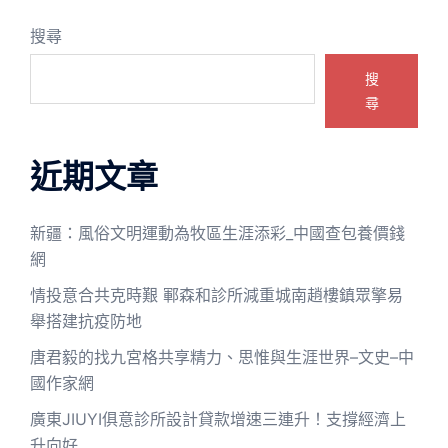
搜尋
搜
尋
近期文章
新疆：風俗文明運動為牧區生涯添彩_中國查包養價錢
網
情投意合共克時艱 鄆森和診所減重城南趙樓鎮眾擎易
舉搭建抗疫防地
唐君毅的找九宮格共享精力、思惟與生涯世界–文史–中
國作家網
廣東JIUYI俱意診所設計貸款增速三連升！支撐經濟上
升向好