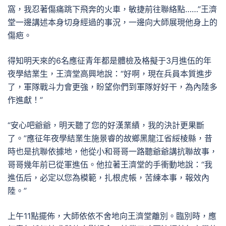
窩，我忍著傷痛跳下飛奔的火車，敏捷前往聯絡點……”王濟
堂一邊講述本身切身經過的事況，一邊向大師展現他身上的
傷疤。
得知明天來的6名應征青年都是體檢及格擬于3月進伍的年
夜學結業生，王濟堂高興地說：“好啊，現在兵員本質進步
了，軍隊戰斗力會更強，盼望你們到軍隊好好干，為內陸多
作進獻！”
“安心吧爺爺，明天聽了您的好漢業績，我的決計更果斷
了。”應征年夜學結業生施景睿的故鄉黑龍江省綏棱縣，昔
時也是抗聯依據地，他從小和哥哥一路聽爺爺講抗聯故事，
哥哥幾年前已從軍進伍。他拉著王濟堂的手衝動地說：“我
進伍后，必定以您為模範，扎根虎帳，苦練本事，報效內
陸。”
上午11點擺佈，大師依依不舍地向王濟堂離別。臨別時，應