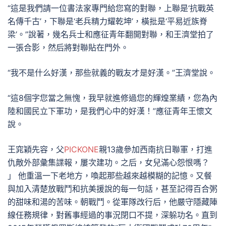
“這是我們請一位書法家專門給您寫的對聯，上聯是‘抗戰英
名傳千古’，下聯是‘老兵精力耀乾坤’，橫批是‘平易近族脊
梁’。”說著，幾名兵士和應征青年翻開對聯，和王濟堂拍了
一張合影，然后將對聯貼在門外。
“我不是什么好漢，那些就義的戰友才是好漢。”王濟堂說。
“這8個字您當之無愧，我早就進修過您的輝煌業績，您為內
陸和國民立下軍功，是我們心中的好漢！”應征青年王懷文
說。
王窕穎先容，父
PICKONE
親13歲參加西南抗日聯軍，打進
仇敵外部彙集諜報，屢次建功。之后，女兒滿心怨恨嗎？
」 他重溫一下老地方，喚起那些越來越模糊的記憶。又餐
與加入清楚放戰鬥和抗美援說的每一句話，甚至記得百合粥
的甜味和湯的苦味。朝戰鬥。從軍隊改行后，他嚴守隱藏陣
線任務規律，對舊事經過的事況閉口不提，深躲功名。直到