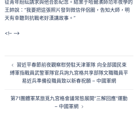
征青年紛紜請求與他合影紀念。結業于哈爾濱師范年夜學的
王帥說：“我要把這張照片發到微信伴侶圈，告知大師，明
天有幸聽到抗戰老好漢講故事。”
<!– –>
文
習近平春節前夜觀察慰勞駐天津軍隊 向全部國民束
章
縛軍指戰員武警軍隊官兵詢九宮格共享部隊文職職員平
導
易近兵準備役職員致以新春祝願 – 中國軍網
覽
第71團體軍某旅覓九宮格會議常態展開“三解回應”運動
– 中國軍網