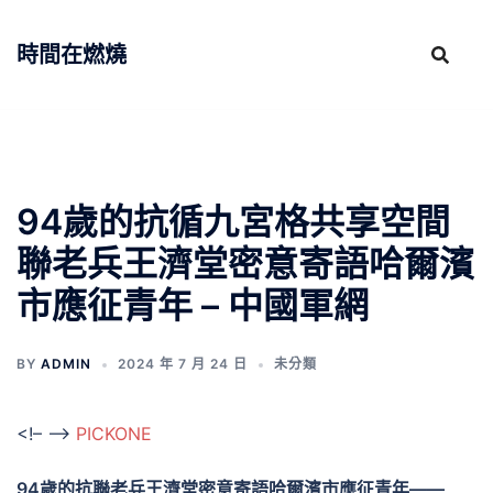
跳
至
時間在燃燒
主
要
內
容
94歲的抗循九宮格共享空間
聯老兵王濟堂密意寄語哈爾濱
市應征青年 – 中國軍網
BY
ADMIN
2024 年 7 月 24 日
未分類
<!– –>
PICKONE
94歲的抗聯老兵王濟堂密意寄語哈爾濱市應征青年——