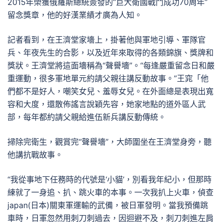
2015年榮獲俄羅斯總統簽發的“巨大衛國戰鬥成功70周年”
留念獎章，他的好漢業績才廣為人知。
記者看到，在王濟堂家墻上，掛著他與軍地引導、軍隊官
兵、年夜先生的合影，以及近年來取得的各類錦旗、獎牌和
獎狀。王濟堂將這面墻稱為“聲譽墻”。“每逢嚴重留念日和嚴
重運動，很多軍地單元約請父親往講反動故事。”王窕「他
們都不是好人，嘲笑女兒、羞辱女兒。在外面總是表現出寬
容和大度，還散佈謠言說穎先容，她家地點的道外區人武
部，每年都約請父親給進伍新兵講反動傳統。
掃除完衛生，觀賞完“聲譽墻”，大師圍坐在王濟堂身旁，聽
他講抗戰故事。
“我從事地下任務時的代號是‘小貓’，別看我年紀小，但那時
練就了一身追、扒、跳火車的本事。一次我扒上火車，偵查
japan(日本)關東軍運輸的武備，被日軍發明。當我預備跳
車時，日軍忽然用刺刀刺過去，因迴避不及，刺刀刺進左肩