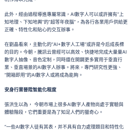
此外，經由過程導進專屬常識，AI數字人可以或許擁有“上
知地理、下知地輿”的“超等年夜腦”，為各行各業用戶供給更
正確、特性化和貼心的交互辦事。
在劉晶看來，主動化的“AI+數字人工場”或許是今后成長標
的目的。今朝，騰訊云曾經可以高效、快捷地完成大量量AI
數字人抽像、音色定制，同時還在開闢更多實用于垂直行
業、垂直場景的AI數字人辦事。將來，專門研究性更強、
“開箱即用”的AI數字人或將成為能夠。
安身行業晉陞智能化程度
張洪生以為， 今朝市場上很多AI數字人產物尚處于實驗與
體驗階段，它們重要是為了知足人們的獵奇心。
“一些AI數字人徒有其表，并不具有自力處理題目和特性化