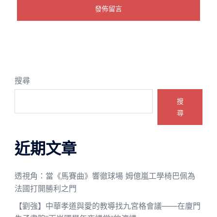
搜尋
搜
尋
近期文章
透視角：當《馬賽曲》響徹球場 姆億嵐工學椅巴佩為
法國打開勝利之門
【劉強】中華孝道與愛的教導找九宮格會議——在廈門