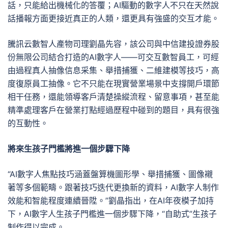
話，只能給出機械化的答覆；AI驅動的數字人不只在天然說
話播報方面更接近真正的人類，還更具有強盛的交互才能。
騰訊云數智人產物司理劉晶先容，該公司與中信建投證券股
份無限公司結合打造的AI數字人——可交互數智員工，可經
由過程真人抽像信息采集、舉措捕獲、二維建模等技巧，高
度復原員工抽像。它不只能在現實營業場景中支撐開戶環節
相干任務，還能領導客戶清楚操縱流程、留意事項，甚至能
精準處理客戶在營業打點經過歷程中碰到的題目，具有很強
的互動性。
將來生孩子門檻將進一個步驟下降
“AI數字人焦點技巧涵蓋盤算機圖形學、舉措捕獲、圖像襯
著等多個範疇。跟著技巧迭代更換新的資料，AI數字人制作
效能和智能程度連續晉陞。”劉晶指出，在AI年夜模子加持
下，AI數字人生孩子門檻進一個步驟下降，“自助式”生孩子
制作得以完成。