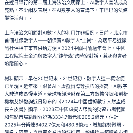
在近日舉行的第二屆上海法治文明節上，AI數字人普法成為
亮點。不少網友表現，在AI數字人的宣講下，干巴巴的法條
變得活潑了。
上海法治文明節對AI數字人的利用并非個例。日前，北京市
首個社保數字人——朝保寶AI數字人“上崗”，為居平易近徵
詢社保相干事宜供給方便。2024中關村論壇年會上，中國
工程院院士金涌與數字人“錢學森”跨時空對話，惹起與會者
追蹤關心。
材料顯示，早在20世紀末、21世紀初，數字人這一概念便
已呈現。近年來，跟著AI、虛擬實際等技巧的提高，AI數字
人駛進成長慢車道。全球新經濟財產第三方數據發掘和剖析
機構艾媒徵詢近日發布的《2024年中國虛擬數字人財產成
長白皮書》顯示，2023年中國虛擬人帶動的財產市場範圍
和焦點市場範圍分辨為3334.7億元和205.2億元，估計
2025年分辨達6402.7億元和480.6億元，增加態勢微弱。
騰訊、阿里、京東等企業也紛紜進局，繚繞這一範疇的市場