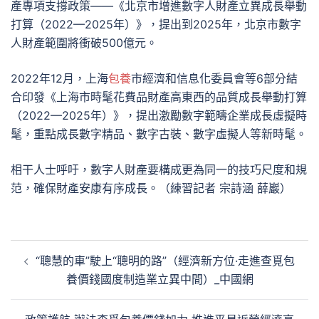
產專項支撐政策——《北京市增進數字人財產立異成長舉動
打算（2022—2025年）》，提出到2025年，北京市數字
人財產範圍將衝破500億元。
2022年12月，上海
包養
市經濟和信息化委員會等6部分結
合印發《上海市時髦花費品財產高東西的品質成長舉動打算
（2022—2025年）》，提出激勵數字範疇企業成長虛擬時
髦，重點成長數字精品、數字古裝、數字虛擬人等新時髦。
相干人士呼吁，數字人財產要構成更為同一的技巧尺度和規
范，確保財產安康有序成長。（練習記者 宗詩涵 薛巖）
文
“聰慧的車”駛上“聰明的路”（經濟新方位·走進查覓包
章
養價錢國度制造業立異中間）_中國網
導
覽