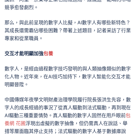
競爭愈發劇烈。
那么，與此前呈現的數字人比擬，AI數字人有哪些新特色？
其成長還需霸佔哪些困難？帶著上述題目，記者采訪了行業
專家和從業職員。
交互才能明顯加強
包養
數字人，是經由過程數字技巧發明的與人類抽像類似的數字
化人物。近年來，在AI技巧加持下，數字人智能化交互才能
明顯晉陞。
中國傳媒年夜學文明財產治理學院履行院長張洪生先容，數
字人的成長經過的事況了從真人驅動到法式驅動，再到現在
AI驅動三種重要情勢。真人驅動的數字人固然在用戶眼前
包
養網 花圃
浮現出虛擬的數字抽像，但仍需真人在說話、舉
措等層面臨其停止支持；法式驅動的數字人基于數據庫說