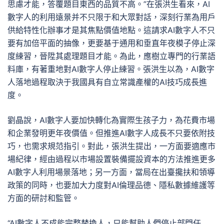
思慮才能，答覆題目東西的品質不高。”在張洪生看來，AI
數字人的利用遠景并不只限于和大眾對話，深刻行業為用戶
供給特性化辦事才是其焦點價值地點。這請求AI數字人不只
要有加倍平面的抽像，更要基于通用和垂直年夜模子停止深
度練習，晉陞其處理題目才能。為此，應樹立專門的行業語
料庫，有著重地對AI數字人停止練習。張洪生以為，AI數字
人落地過程取決于我國具有自立常識產權的AI技巧成長進
度。
劉晶說，AI數字人要加快轉化為實際生孩子力，為花費市場
和企業發明更年夜價值。但推進AI數字人成長不只要依附技
巧，也需求規范指引。對此，張洪生提出，一方面要適應市
場紀律，經由過程以市場設置裝備擺設資本的方法推進更多
AI數字人利用場景落地；另一方面，當局在出臺攙扶和領導
政策的同時，也要加大力度對AI倫理品德、隱私數據維護等
方面的研討和監管。
“AI數字人不成能完整替換人，只能幫助人們停止部門任