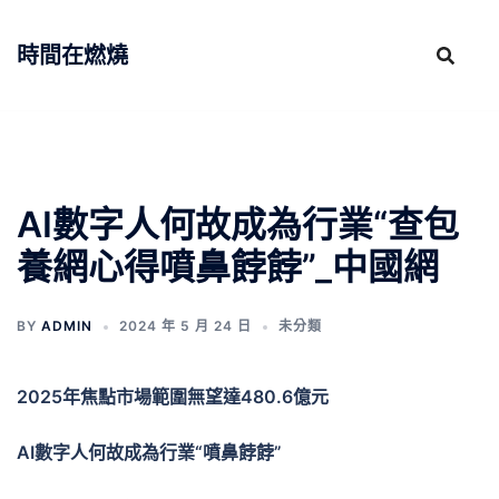
跳
至
時間在燃燒
主
要
內
容
AI數字人何故成為行業“查包
養網心得噴鼻餑餑”_中國網
BY
ADMIN
2024 年 5 月 24 日
未分類
2025年焦點市場範圍無望達480.6億元
AI數字人何故成為行業“噴鼻餑餑”