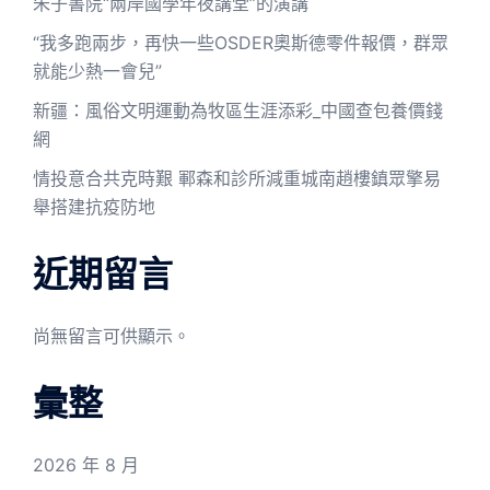
朱子書院“兩岸國學年夜講堂”的演講
“我多跑兩步，再快一些OSDER奧斯德零件報價，群眾
就能少熱一會兒”
新疆：風俗文明運動為牧區生涯添彩_中國查包養價錢
網
情投意合共克時艱 鄆森和診所減重城南趙樓鎮眾擎易
舉搭建抗疫防地
近期留言
尚無留言可供顯示。
彙整
2026 年 8 月