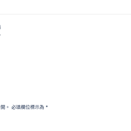
情
公開。
必填欄位標示為
*