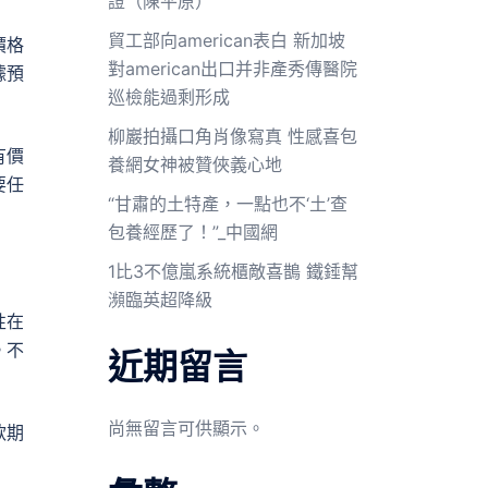
證（陳平原）
貿工部向american表白 新加坡
價格
對american出口并非產秀傳醫院
據預
巡檢能過剩形成
柳巖拍攝口角肖像寫真 性感喜包
有價
養網女神被贊俠義心地
要任
“甘肅的土特產，一點也不‘土’查
包養經歷了！”_中國網
1比3不億嵐系統櫃敵喜鵲 鐵錘幫
瀕臨英超降級
性在
。不
近期留言
尚無留言可供顯示。
款期