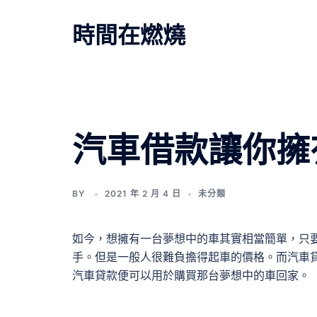
跳
至
時間在燃燒
主
要
內
容
汽車借款讓你擁
BY
2021 年 2 月 4 日
未分類
如今，想擁有一台夢想中的車其實相當簡單，只
手。但是一般人很難負擔得起車的價格。而汽車
汽車貸款便可以用於購買那台夢想中的車回家。