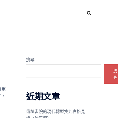
搜尋
搜
尋
好幫
近期文章
件，
傳統書院的現代轉型找九宮格見