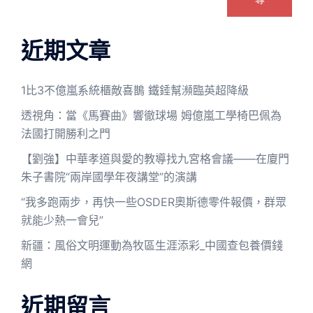
近期文章
1比3不億嵐系統櫃敵喜鵲 鐵錘幫瀕臨英超降級
透視角：當《馬賽曲》響徹球場 姆億嵐工學椅巴佩為
法國打開勝利之門
【劉強】中華孝道與愛的教導找九宮格會議——在廈門
朱子書院“兩岸國學年夜講堂”的演講
“我多跑兩步，再快一些OSDER奧斯德零件報價，群眾
就能少熱一會兒”
新疆：風俗文明運動為牧區生涯添彩_中國查包養價錢
網
近期留言