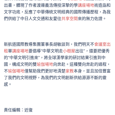
出書，體現了作者渡邊義浩傳授深摯的學
講座場地
術造詣和
文字功底，反應了中華傳統文明經典的國際傳播歷程，為我
們供給了中日人文交通和友愛往
共享空間
來的無力佐證。
新航道國際教導集團董事長胡敏談到，我們明天不
會議室出
租
單
講座場地
要倡導“中華文明走
小樹屋
出往”，還要把優秀
的“中華文明引進來”，將全球漢學家的研討結果引進到中
國，構成文明的雙
瑜伽場地
向奔赴。這種雙向奔赴的過程，
不
瑜伽場地
僅幫助我們更好地清楚
家教
本身，並且加倍豐富
了我們的文明視野，為我們的文明創新供給源源不斷的靈
感。
責任編輯：近復