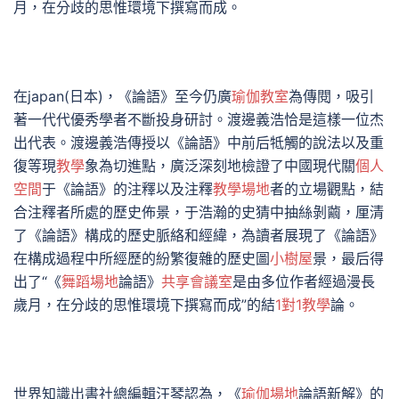
月，在分歧的思惟環境下撰寫而成。
在japan(日本)，《論語》至今仍廣
瑜伽教室
為傳閱，吸引
著一代代優秀學者不斷投身研討。渡邊義浩恰是這樣一位杰
出代表。渡邊義浩傳授以《論語》中前后牴觸的說法以及重
復等現
教學
象為切進點，廣泛深刻地檢證了中國現代關
個人
空間
于《論語》的注釋以及注釋
教學場地
者的立場觀點，結
合注釋者所處的歷史佈景，于浩瀚的史猜中抽絲剝繭，厘清
了《論語》構成的歷史脈絡和經緯，為讀者展現了《論語》
在構成過程中所經歷的紛繁復雜的歷史圖
小樹屋
景，最后得
出了“《
舞蹈場地
論語》
共享會議室
是由多位作者經過漫長
歲月，在分歧的思惟環境下撰寫而成”的結
1對1教學
論。
世界知識出書社總編輯汪琴認為，《
瑜伽場地
論語新解》的