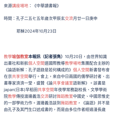
來源
講座場地
：《中華讀書報》
時間：孔子二五七五年歲次甲辰玄
交流
月廿一日庚申
耶穌2024年10月23日
教學
瑜伽教室
本報訊（記者張雋）
10月20日，由世界知識
出書社和新航
個人空間
道國際教導
教學場地
集團配合主辦的
《論語新解：孔子語錄是若何構成的》
個人空間
新書發布會
在京
共享空間
舉行。會上，來自中日兩國的儒學研討者、出
書專家濟濟一堂，盛贊《論
共享會議室
語新解》。該書是
japan(日本)早稻田
共享空間
年夜學常務副校長、文學學術
院
教學
傳授渡邊義浩
交流
研討
舞蹈教室
中國史、中國思惟史
的一部學術力作。渡邊義浩談到
舞蹈教室
，《論語》并不是
由孔子及其門生口述成書的，而是由多位作者經過漫長歲