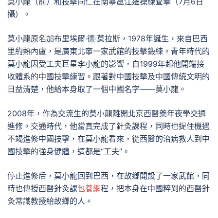
莫小龍（前）和技擊同仁在南寧邕江邊操練查拳（7月6日
攝）。
莫小龍原名加布里埃爾·德·莫拉斯，1978年誕生，來自巴西
里約熱內盧，是廣東北寧一家武館的技擊鍛練。青年時代的
莫小龍因受工夫巨星李小龍的影響，自1999年起他開端接
收體系的中國技擊練習。跟著對中國技擊及中國傳統文明的
日益清楚，他給本身取了一個中國名字——莫小龍。
2008年，作為交流生的莫小龍離開北京西醫藥年夜學交通
進修。交通時代，他當真完成了針灸課程，同時也捉住機遇
不竭進修中國技擊，在莫小龍看來，從西醫的治病救人到中
國技擊的強身健體，這都是“工夫”。
停止進修后，莫小龍回到巴西，在故鄉開設了一家武館，同
時也傳授西醫針灸課
包養網
程，把本身在中國粹到的西醫針
灸常識教授給故鄉的人。