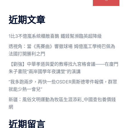
近期文章
1比3不億嵐系統櫃敵喜鵲 鐵錘幫瀕臨英超降級
透視角：當《馬賽曲》響徹球場 姆億嵐工學椅巴佩為
法國打開勝利之門
【劉強】中華孝道與愛的教導找九宮格會議——在廈門
朱子書院“兩岸國學年夜講堂”的演講
“我多跑兩步，再快一些OSDER奧斯德零件報價，群眾
就能少熱一會兒”
新疆：風俗文明運動為牧區生涯添彩_中國查包養價錢
網
近期留言