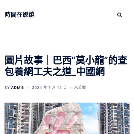
跳
至
時間在燃燒
主
要
內
容
圖片故事｜巴西“莫小龍”的查
包養網工夫之道_中國網
BY
ADMIN
2024 年 7 月 14 日
未分類