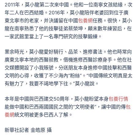
2011年，莫小龍第二次來中國。他和一位南寧女孩結緣，次
年二人在巴西結婚。2016年，莫小龍陪伴老婆回到位于廣
東北寧市的老家，并決議留在中國
包養網
任務。很快，莫小
龍在南寧熟悉了他的技擊徒弟蔡榮坤，顛末數年練習后，在
一家武館里當上了一名專門研究的技擊鍛練。
業余時光，莫小龍愛好騎行、品茶、進修書法。他也時常向
廣東北寧本地的西醫就教，借機進修西醫診療身手。他在社
交媒體開設了小我賬號，分送朋友本身進修中國技擊和西醫
文明的心得，收獲了不少海內“粉絲”。“中國傳統文明真是太
有魅力了，我要不竭地學下往。”莫小龍說。
本年是中國與巴西建交50周年，莫小龍盼望本身
包養行情
能做中國和巴西兩國國民之間的“文明使者”，讓中國的傳
包
養網
統文明被更多巴西人了解。
新華社記者 金皓原 攝